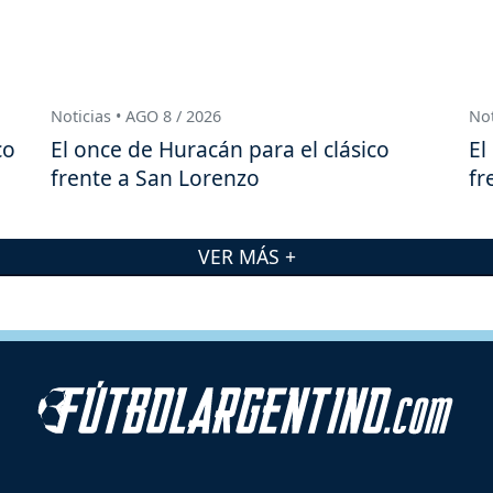
Noticias • AGO 8 / 2026
Not
co
El once de Huracán para el clásico
El
frente a San Lorenzo
fr
VER MÁS +