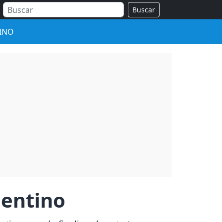
Buscar
INO
gentino