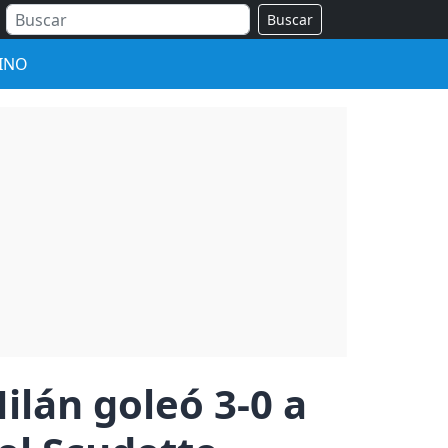
Buscar
INO
ilán goleó 3-0 a