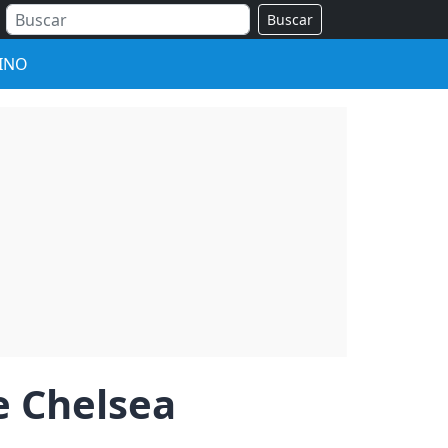
Buscar
INO
e Chelsea