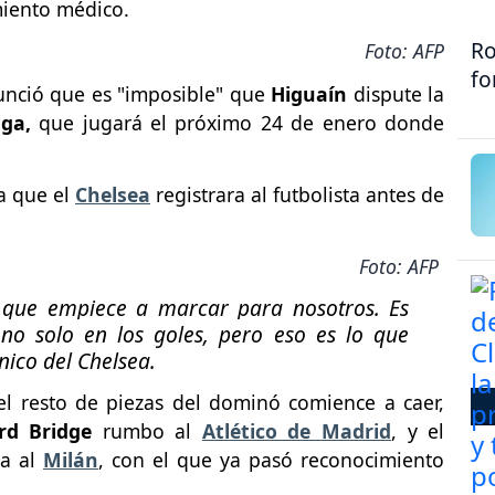
miento médico.
Ro
Foto: AFP
fo
unció que es "imposible" que
Higuaín
dispute la
iga,
que jugará el próximo 24 de enero donde
ía que el
Chelsea
registrara al futbolista antes de
Foto: AFP
 que empiece a marcar para nosotros. Es
no solo en los goles, pero eso es lo que
cnico del Chelsea.
el resto de piezas del dominó comience a caer,
rd Bridge
rumbo al
Atlético de Madrid
, y el
ya al
Milán
, con el que ya pasó reconocimiento