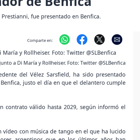
dor de Benfica
a Prestianni, fue presentado en Benfica.
Comparte en:
junto a Di María y Rollheiser. Foto: Twitter @SLBenfica
edente del Vélez Sarsfield, ha sido presentado
enfica, justo el día en que el delantero cumple
un contrato válido hasta 2029, según informó el
n vídeo con música de tango en el que ha lucido
dores argentinos que en los últimos años han