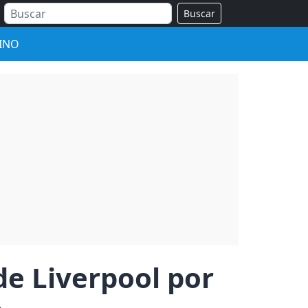
Buscar
INO
 de Liverpool por