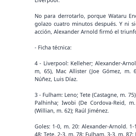
Liverpool.
No para derrotarlo, porque Wataru En
golazo cuatro minutos después. Y ni si
acción, Alexander Arnold firmó el triunf
- Ficha técnica:
4 - Liverpool: Kelleher; Alexander-Arno
m, 65), Mac Allister (Joe Gómez, m. 
Núñez, Luis Díaz.
3 - Fulham: Leno; Tete (Castagne, m. 75)
Palhinha; Iwobi (De Cordova-Reid, m. 
(Willian, m. 62); Raúl Jiménez.
Goles: 1-0, m. 20: Alexander-Arnold. 1-1
48: Tete. 2-3, m. 78: Fulham. 3-3, m. 87: