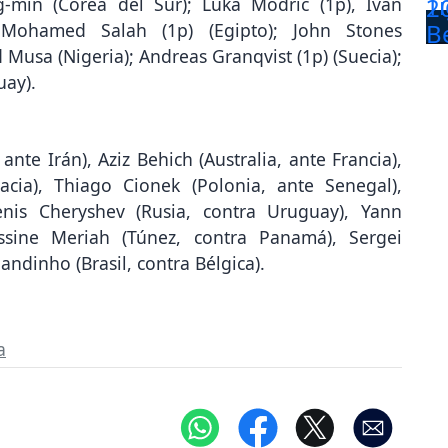
g-min (Corea del Sur); Luka Modric (1p), Ivan
; Mohamed Salah (1p) (Egipto); John Stones
d Musa (Nigeria); Andreas Granqvist (1p) (Suecia);
uay).
te Irán), Aziz Behich (Australia, ante Francia),
cia), Thiago Cionek (Polonia, ante Senegal),
enis Cheryshev (Rusia, contra Uruguay), Yann
ssine Meriah (Túnez, contra Panamá), Sergei
andinho (Brasil, contra Bélgica).
a