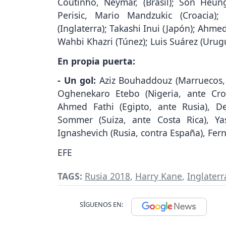
Coutinho, Neymar, (Brasil); Son Heun
Perisic, Mario Mandzukic (Croacia)
(Inglaterra); Takashi Inui (Japón); Ahme
Wahbi Khazri (Túnez); Luis Suárez (Urug
En propia puerta:
- Un gol:
Aziz Bouhaddouz (Marruecos, an
Oghenekaro Etebo (Nigeria, ante Croa
Ahmed Fathi (Egipto, ante Rusia), D
Sommer (Suiza, ante Costa Rica), Ya
Ignashevich (Rusia, contra España), Fern
EFE
TAGS:
Rusia 2018
,
Harry Kane
,
Inglaterr
SÍGUENOS EN: