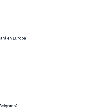
gará en Europa
 Belgrano?