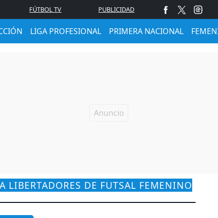
FÚTBOL TV
PUBLICIDAD
CCIÓN
LIGA PROFESIONAL
PRIMERA NACIONAL
FEMEN
A LIBERTADORES DE FUTSAL FEMENINO