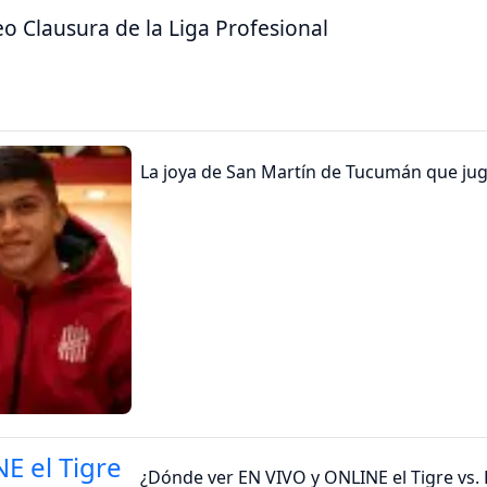
eo Clausura de la Liga Profesional
La joya de San Martín de Tucumán que ju
¿Dónde ver EN VIVO y ONLINE el Tigre vs.