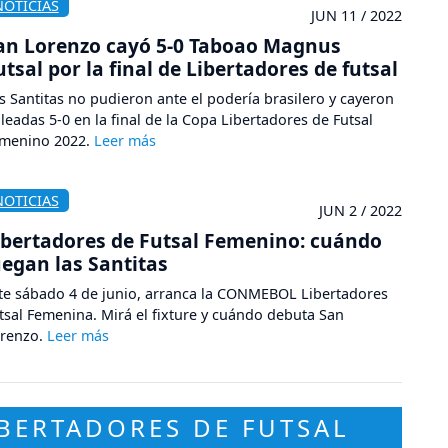
NOTICIAS
JUN 11 / 2022
an Lorenzo cayó 5-0 Taboao Magnus
utsal por la final de Libertadores de futsal
s Santitas no pudieron ante el podería brasilero y cayeron
leadas 5-0 en la final de la Copa Libertadores de Futsal
menino 2022.
NOTICIAS
JUN 2 / 2022
ibertadores de Futsal Femenino: cuándo
uegan las Santitas
te sábado 4 de junio, arranca la CONMEBOL Libertadores
tsal Femenina. Mirá el fixture y cuándo debuta San
renzo.
IBERTADORES DE FUTSAL