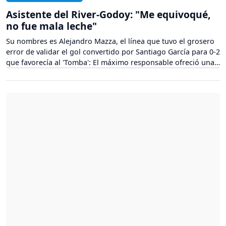
Asistente del River-Godoy: "Me equivoqué,
no fue mala leche"
Su nombres es Alejandro Mazza, el línea que tuvo el grosero
error de validar el gol convertido por Santiago García para 0-2
que favorecía al 'Tomba': El máximo responsable ofreció unas
disculpas y pidió que "no busquen fantasmas, no hay nada
raro"