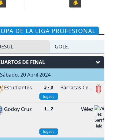
COPA DE LA LIGA PROFESIONAL
RESUL.
GOLE.
CUARTOS DE FINAL
ábado, 20 Abril 2024
Estudiantes
3
-
0
Barracas Central
Jugado
Godoy Cruz
1
-
2
Vélez
Jugado