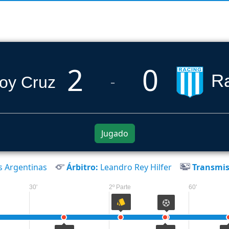
2
0
Ra
_
Jugado
s Argentinas
Árbitro:
Leandro Rey Hilfer
Transmis
30'
2º Parte
60'