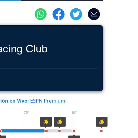
cing Club
ión en Vivo:
ESPN Premium
75'
90'