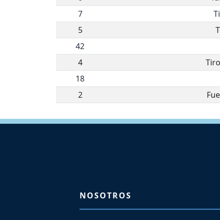
7
T
5
T
42
4
Tir
18
2
Fue
NOSOTROS