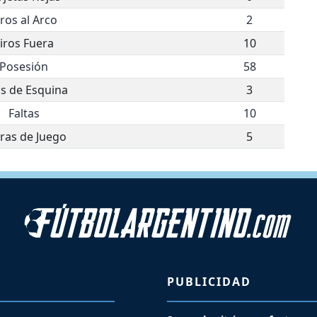
iros al Arco
2
iros Fuera
10
Posesión
58
os de Esquina
3
Faltas
10
ras de Juego
5
PUBLICIDAD