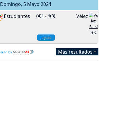
Domingo, 5 Mayo 2024
Estudiantes
(4)1
-
1(3)
Vélez
Jugado
Más resultados +
ered by