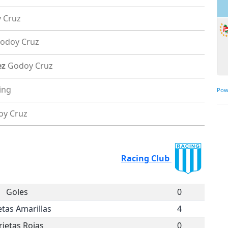
 Cruz
odoy Cruz
ez
Godoy Cruz
ing
Pow
oy Cruz
Racing Club
Goles
0
etas Amarillas
4
rjetas Rojas
0