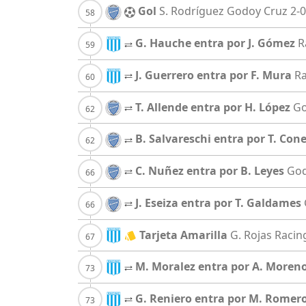
Gol
S. Rodríguez
Godoy Cruz
2-0
G. Hauche entra por J. Gómez
R
J. Guerrero entra por F. Mura
Ra
T. Allende entra por H. López
Go
B. Salvareschi entra por T. Con
C. Nuñez entra por B. Leyes
God
J. Eseiza entra por T. Galdames
Tarjeta Amarilla
G. Rojas
Racin
M. Moralez entra por A. Moren
G. Reniero entra por M. Romer