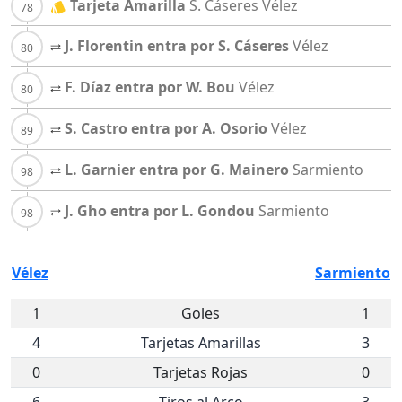
Tarjeta Amarilla
S. Cáseres
Vélez
J. Florentin entra por S. Cáseres
Vélez
F. Díaz entra por W. Bou
Vélez
S. Castro entra por A. Osorio
Vélez
L. Garnier entra por G. Mainero
Sarmiento
J. Gho entra por L. Gondou
Sarmiento
Vélez
Sarmiento
1
Goles
1
4
Tarjetas Amarillas
3
0
Tarjetas Rojas
0
6
Tiros al Arco
3