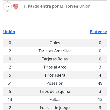
F. Pardo entra por M. Torrén
Unión
Unión
Platense
0
Goles
0
2
Tarjetas Amarillas
0
0
Tarjetas Rojas
0
2
Tiros al Arco
3
5
Tiros Fuera
4
51
Posesión
49
5
Tiros de Esquina
3
13
Faltas
13
2
Fueras de Juego
3