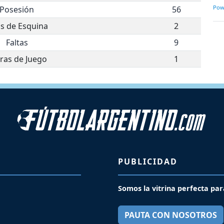
Pow
Posesión
56
os de Esquina
2
Faltas
9
ras de Juego
1
PUBLICIDAD
Somos la vitrina perfecta par
PAUTA CON NOSOTROS