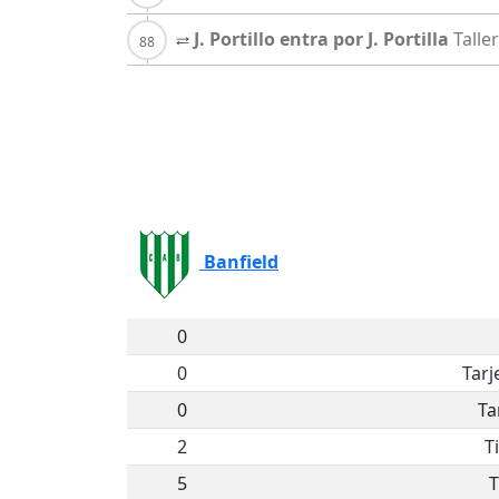
J. Portillo entra por J. Portilla
Talle
Banfield
0
0
Tarj
0
Ta
2
T
5
T