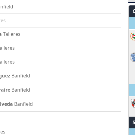
nfield
res
S
a
Talleres
alleres
alleres
iguez
Banfield
raire
Banfield
ulveda
Banfield
res