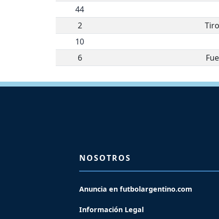
44
2
Tir
10
6
Fue
NOSOTROS
Anuncia en futbolargentino.com
Información Legal