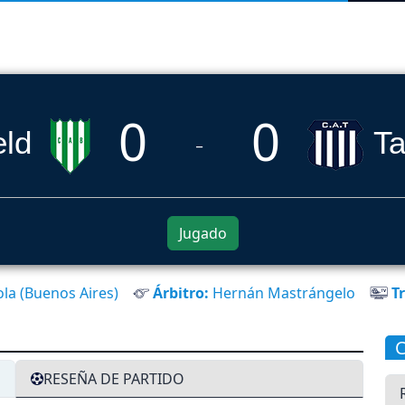
0
0
eld
Ta
_
Jugado
ola (Buenos Aires)
Árbitro:
Hernán Mastrángelo
Tr
RESEÑA DE PARTIDO