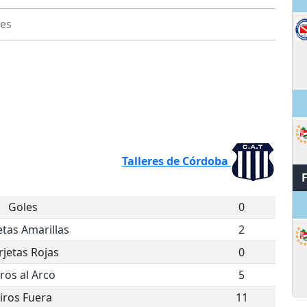
res
M
Talleres de Córdoba
Goles
0
etas Amarillas
2
rjetas Rojas
0
iros al Arco
5
iros Fuera
11