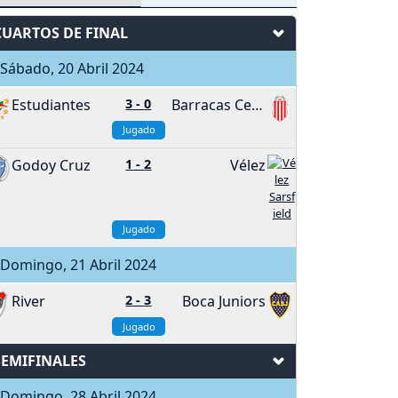
CUARTOS DE FINAL
ábado, 20 Abril 2024
Estudiantes
3
-
0
Barracas Central
Jugado
Godoy Cruz
1
-
2
Vélez
Jugado
Domingo, 21 Abril 2024
River
2
-
3
Boca Juniors
Jugado
SEMIFINALES
Domingo, 28 Abril 2024