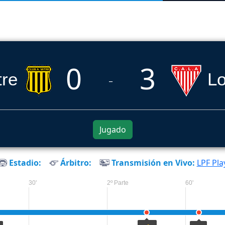
0
3
tre
L
_
Jugado
Estadio:
Árbitro:
Transmisión en Vivo:
LPF Pla
30'
2º Parte
60'