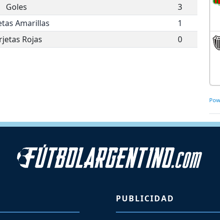
Goles
3
etas Amarillas
1
rjetas Rojas
0
Pow
PUBLICIDAD