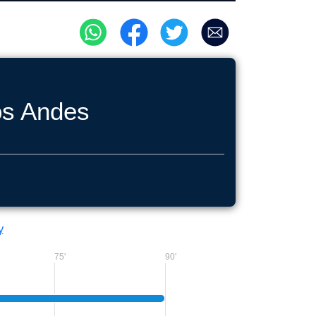
os Andes
y
75'
90'