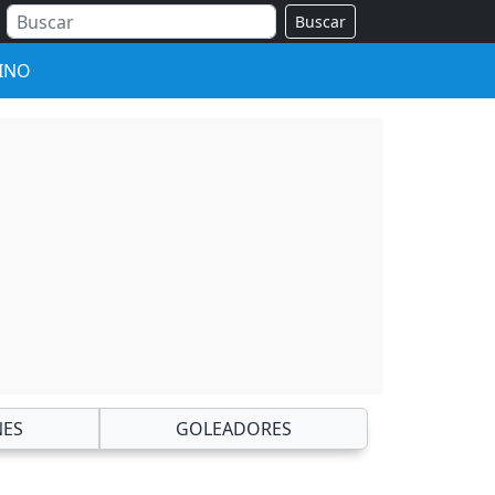
Buscar
INO
NES
GOLEADORES