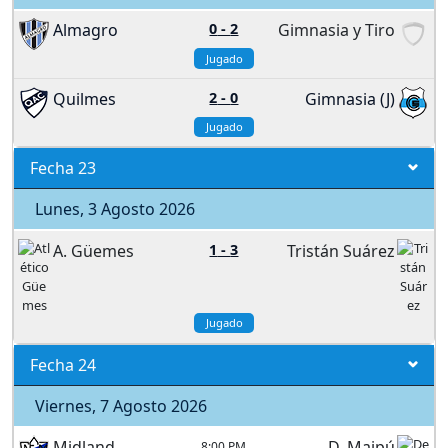
Almagro
0
-
2
Gimnasia y Tiro
Jugado
Quilmes
2
-
0
Gimnasia (J)
Jugado
Fecha 23
Lunes, 3 Agosto 2026
A. Güemes
1
-
3
Tristán Suárez
Jugado
Fecha 24
Viernes, 7 Agosto 2026
Midland
D. Maipú
8:00 PM