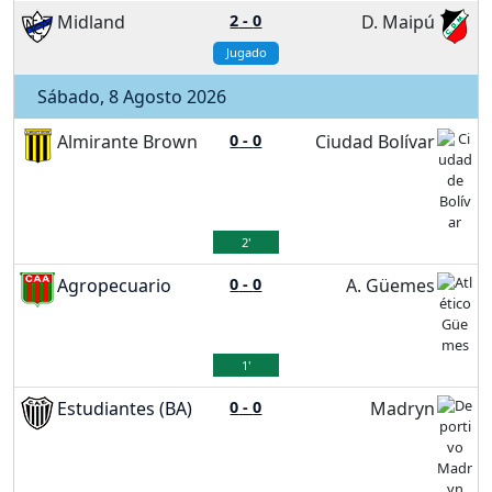
Midland
2
-
0
D. Maipú
Jugado
Sábado, 8 Agosto 2026
Almirante Brown
0
-
0
Ciudad Bolívar
2'
Agropecuario
0
-
0
A. Güemes
1'
Estudiantes (BA)
0
-
0
Madryn