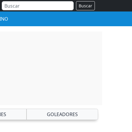
Buscar
INO
NES
GOLEADORES