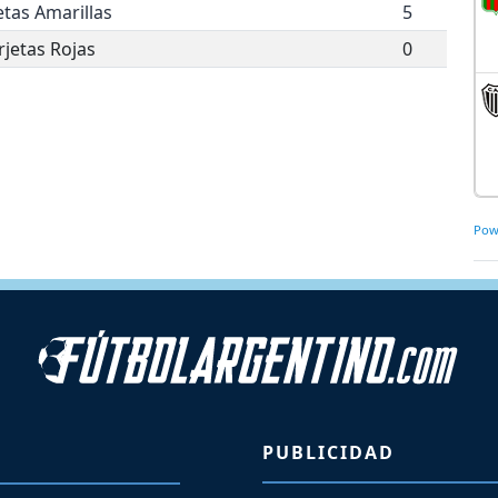
etas Amarillas
5
rjetas Rojas
0
Pow
PUBLICIDAD