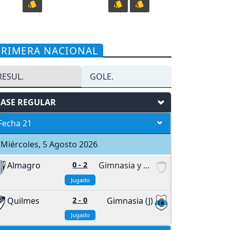
PRIMERA NACIONAL
RESUL.
GOLE.
FASE REGULAR
Fecha 21
Miércoles, 5 Agosto 2026
Almagro
0
-
2
Gimnasia y Tiro
Jugado
Quilmes
2
-
0
Gimnasia (J)
Jugado