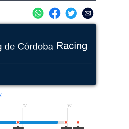
Racing de Córd
y
75'
90'