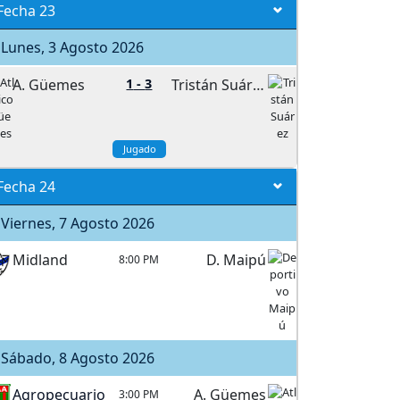
Fecha 23
Lunes, 3 Agosto 2026
A. Güemes
1
-
3
Tristán Suárez
Jugado
Fecha 24
Viernes, 7 Agosto 2026
Midland
D. Maipú
8:00 PM
Sábado, 8 Agosto 2026
Agropecuario
A. Güemes
3:00 PM