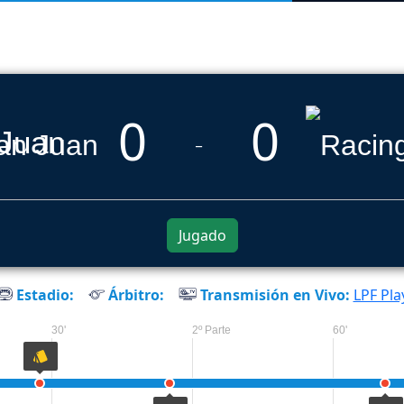
0
0
 Juan
_
Jugado
Estadio:
Árbitro:
Transmisión en Vivo:
LPF Pla
30'
2º Parte
60'