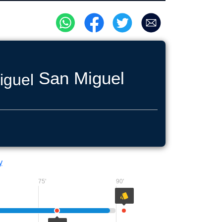
San Miguel
y
75'
90'