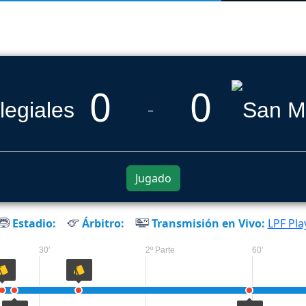
0
0
_
Jugado
Estadio:
Árbitro:
Transmisión en Vivo:
LPF Pla
30'
2º Parte
60'