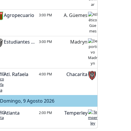
Agropecuario
A. Güemes
3:00 PM
Estudiantes (BA)
Madryn
3:00 PM
Atl. Rafaela
Chacarita
4:00 PM
Domingo, 9 Agosto 2026
Atlanta
Temperley
2:00 PM