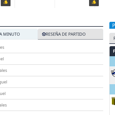
A MINUTO
RESEÑA DE PARTIDO
les
el
V
ales
guel
uel
ales