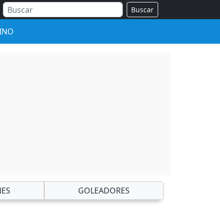
Buscar
INO
NES
GOLEADORES