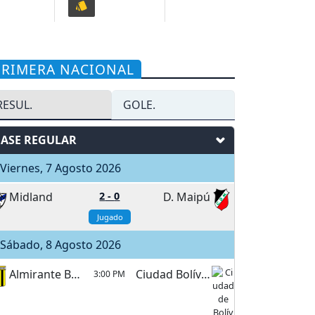
PRIMERA NACIONAL
RESUL.
GOLE.
FASE REGULAR
iernes, 7 Agosto 2026
Midland
2
-
0
D. Maipú
Jugado
Sábado, 8 Agosto 2026
Almirante Brown
Ciudad Bolívar
3:00 PM