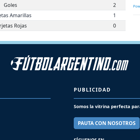
Goles
2
Pow
etas Amarillas
1
rjetas Rojas
0
PUBLICIDAD
Somos la vitrina perfecta par
PAUTA CON NOSOTROS
SÍGUENOS EN