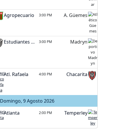
Agropecuario
A. Güemes
3:00 PM
Estudiantes (BA)
Madryn
3:00 PM
Atl. Rafaela
Chacarita
4:00 PM
Domingo, 9 Agosto 2026
Atlanta
Temperley
2:00 PM