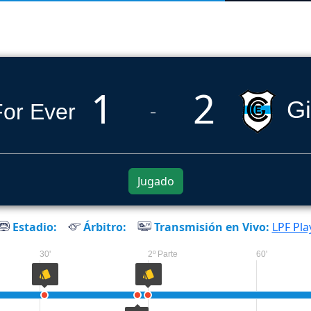
1
2
Gi
_
Jugado
Estadio:
Árbitro:
Transmisión en Vivo:
LPF Pla
30'
2º Parte
60'