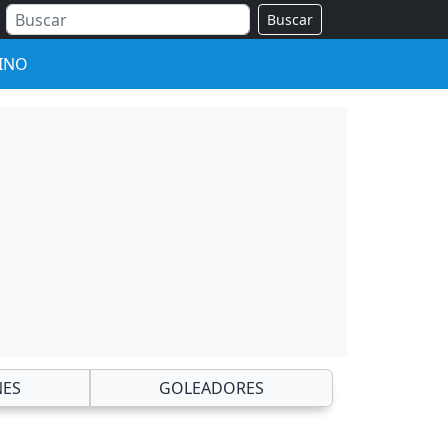
Buscar
INO
NES
GOLEADORES