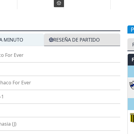
A MINUTO
RESEÑA DE PARTIDO
o For Ever
V
haco For Ever
-1
asia (J)