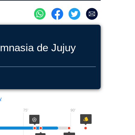
mnasia de Jujuy
y
75'
90'