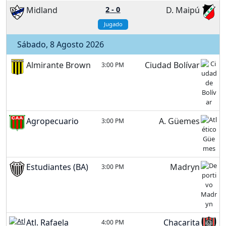
Midland
2
-
0
D. Maipú
Jugado
Sábado, 8 Agosto 2026
Almirante Brown
Ciudad Bolívar
3:00 PM
Agropecuario
A. Güemes
3:00 PM
Estudiantes (BA)
Madryn
3:00 PM
Atl. Rafaela
Chacarita
4:00 PM