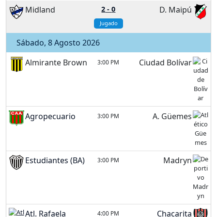
Midland
2
-
0
D. Maipú
Jugado
Sábado, 8 Agosto 2026
Almirante Brown
Ciudad Bolívar
3:00 PM
Agropecuario
A. Güemes
3:00 PM
Estudiantes (BA)
Madryn
3:00 PM
Atl. Rafaela
Chacarita
4:00 PM