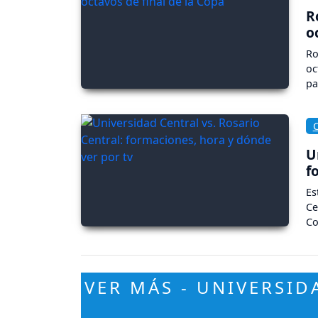
R
o
Ro
oc
pa
U
f
Es
Ce
Co
VER MÁS - UNIVERSID