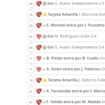
Gol
G. Avalos
Independiente
2-3
Tarjeta Amarilla
I. Marcone
Ind
S. Montiel entra por I. Pussetto
Gol
M. Rodriguez
Unión
2-4
Gol
G. Avalos
Independiente
3-4
B. Pittón entra por B. Cuello
Un
A. Solari entra por J. Palacios
U
Tarjeta Amarilla
J. Fedorco
Ind
R. Fernandez entra por I. Marc
F. Valdez entra por M. Abaldo
I