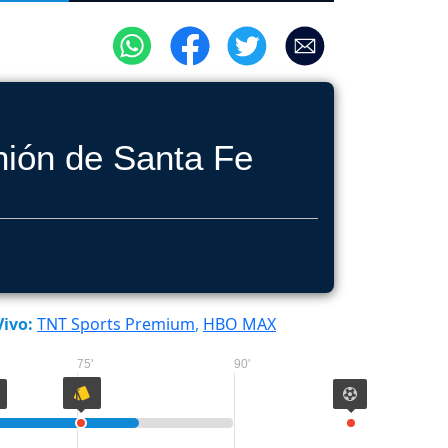
ión de Santa Fe
ivo:
TNT Sports Premium
,
HBO MAX
75'
90'