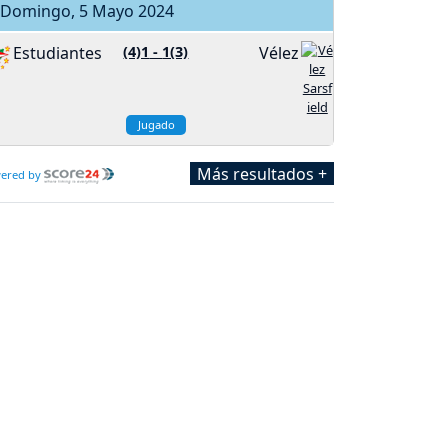
Domingo, 5 Mayo 2024
Estudiantes
(4)1
-
1(3)
Vélez
Jugado
Más resultados +
ered by