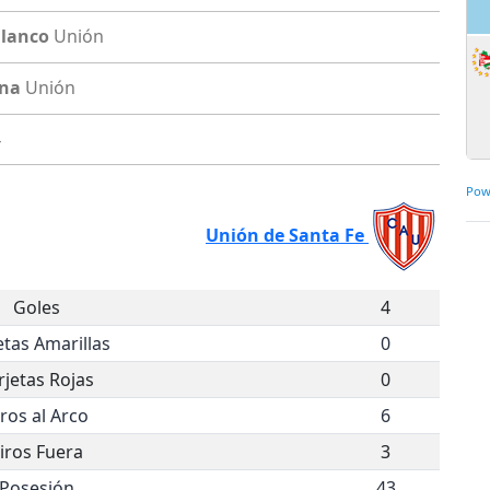
Blanco
Unión
ona
Unión
4
Pow
Unión de Santa Fe
Goles
4
etas Amarillas
0
rjetas Rojas
0
iros al Arco
6
iros Fuera
3
Posesión
43