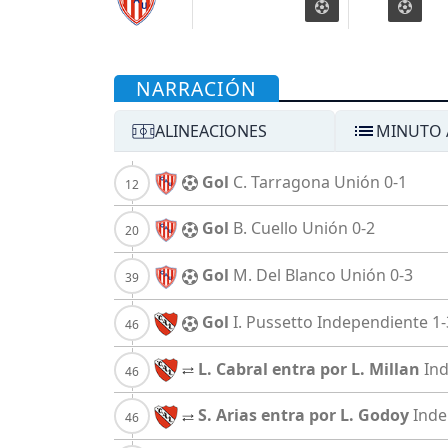
NARRACIÓN
ALINEACIONES
MINUTO 
Gol
C. Tarragona
Unión
0-1
Gol
B. Cuello
Unión
0-2
Gol
M. Del Blanco
Unión
0-3
Gol
I. Pussetto
Independiente
1-
L. Cabral entra por L. Millan
In
S. Arias entra por L. Godoy
Inde