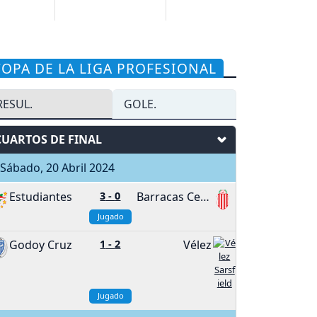
COPA DE LA LIGA PROFESIONAL
RESUL.
GOLE.
CUARTOS DE FINAL
ábado, 20 Abril 2024
Estudiantes
3
-
0
Barracas Central
Jugado
Godoy Cruz
1
-
2
Vélez
Jugado