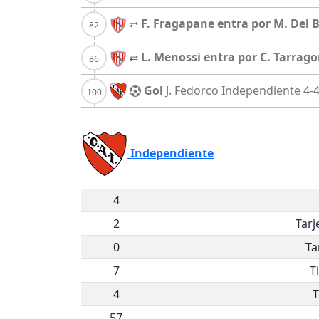
F. Fragapane entra por M. Del 
L. Menossi entra por C. Tarrag
Gol
J. Fedorco
Independiente
4-
Independiente
4
2
Tarj
0
Ta
7
T
4
T
57