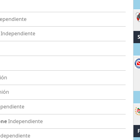
ependiente
Independiente
ión
nión
M
ependiente
one
Independiente
ndependiente