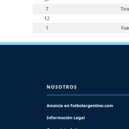
7
Tir
12
1
Fue
NOSOTROS
Anuncia en futbolargentino.com
Información Legal