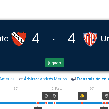
4
4
nte
Un
_
Jugado
 América
Árbitro:
Andrés Merlos
Transmisión en V
30'
2º Parte
60'