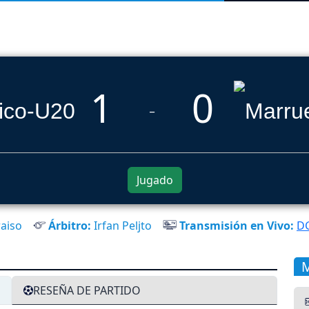
1
0
_
Jugado
aiso
Árbitro:
Irfan Peljto
Transmisión en Vivo:
D
RESEÑA DE PARTIDO