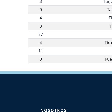
3
Tarj
0
Ta
4
T
3
T
57
4
Tir
11
0
Fue
NOSOTROS