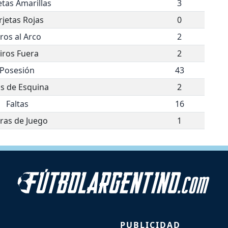
etas Amarillas
3
rjetas Rojas
0
iros al Arco
2
iros Fuera
2
Posesión
43
os de Esquina
2
Faltas
16
ras de Juego
1
PUBLICIDAD