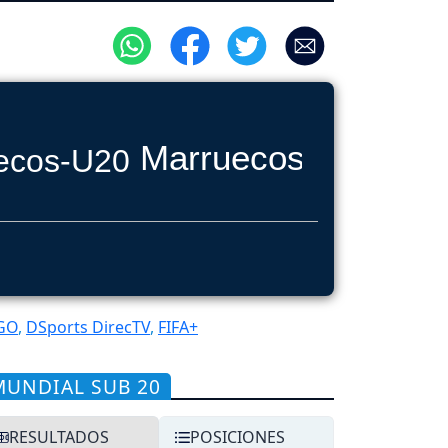
Marruecos-U20
GO
,
DSports DirecTV
,
FIFA+
MUNDIAL SUB 20
RESULTADOS
POSICIONES