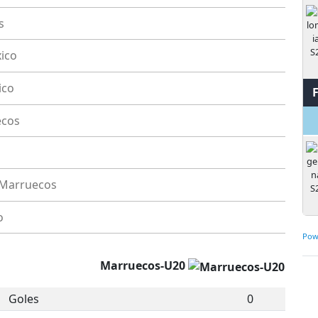
s
ico
ico
ecos
Marruecos
o
Pow
Marruecos-U20
Goles
0