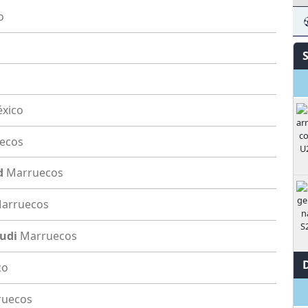
o
xico
ecos
d
Marruecos
arruecos
oudi
Marruecos
co
ruecos