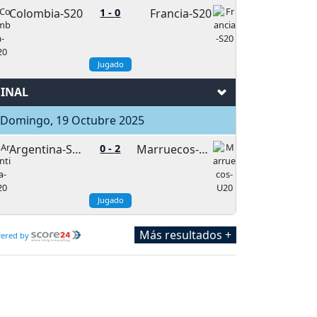
Colombia-S20
1
-
0
Francia-S20
Jugado
FINAL
Domingo, 19 Octubre 2025
Argentina-S20
0
-
2
Marruecos-U20
Jugado
Más resultados +
ered by