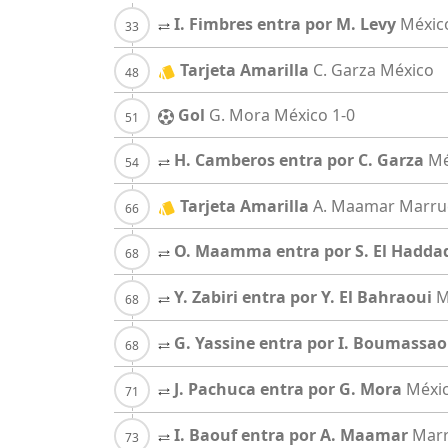
I. Fimbres entra por M. Levy
Méxic
Tarjeta Amarilla
C. Garza
México
Gol
G. Mora
México
1-0
H. Camberos entra por C. Garza
Mé
Tarjeta Amarilla
A. Maamar
Marru
O. Maamma entra por S. El Hadda
Y. Zabiri entra por Y. El Bahraoui
M
G. Yassine entra por I. Boumassa
J. Pachuca entra por G. Mora
Méxi
I. Baouf entra por A. Maamar
Mar