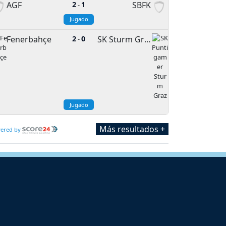
AGF
2
1
SBFK
-
Jugado
Fenerbahçe
2
0
SK Sturm Graz
-
Jugado
Más resultados +
ered by