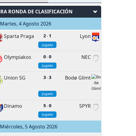
3RA RONDA DE CLASIFICACIÓN
Martes, 4 Agosto 2026
Sparta Praga
2
1
Lyon
-
Jugado
Olympiakos
0
0
NEC
-
Jugado
Union SG
3
3
Bodø Glimt
-
Jugado
Dinamo
5
0
SPYR
-
Jugado
Miércoles, 5 Agosto 2026