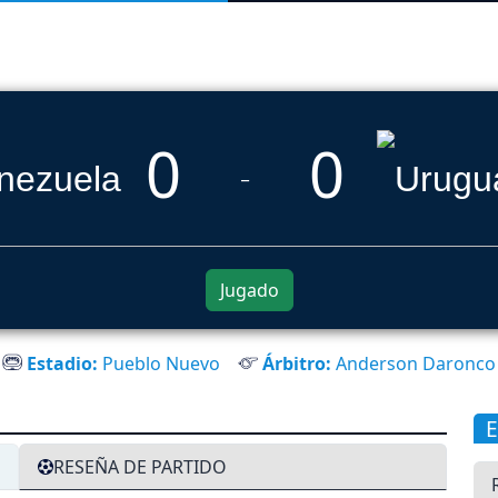
0
0
_
Jugado
Estadio:
Pueblo Nuevo
Árbitro:
Anderson Daronco
RESEÑA DE PARTIDO