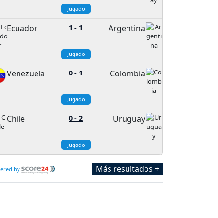
Jugado
Ecuador
1
-
1
Argentina
Jugado
Venezuela
0
-
1
Colombia
Jugado
Chile
0
-
2
Uruguay
Jugado
Más resultados +
ered by