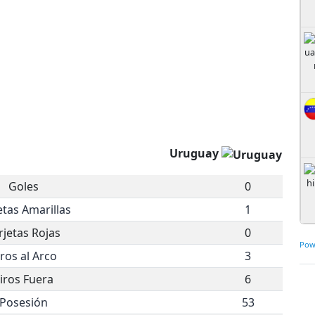
Uruguay
Goles
0
etas Amarillas
1
rjetas Rojas
0
Pow
iros al Arco
3
iros Fuera
6
Posesión
53