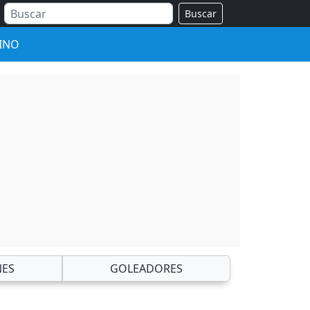
Buscar
INO
NES
GOLEADORES