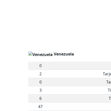
Venezuela
0
2
Tarj
0
Ta
3
T
6
T
47