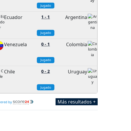
Jugado
Ecuador
1
-
1
Argentina
Jugado
Venezuela
0
-
1
Colombia
Jugado
Chile
0
-
2
Uruguay
Jugado
Más resultados +
ered by