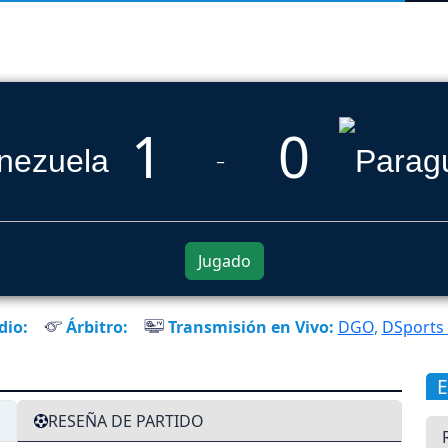
1
0
_
Jugado
dio:
Árbitro:
Transmisión en Vivo:
DGO
,
DSports
RESEÑA DE PARTIDO