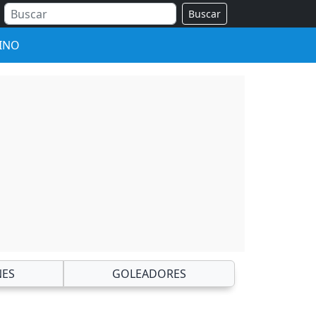
Buscar
INO
NES
GOLEADORES