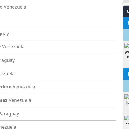
ro
Venezuela
guay
z
Venezuela
raguay
ezuela
ordero
Venezuela
ínez
Venezuela
Paraguay
nezuela