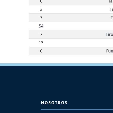
0
Ta
3
T
7
T
54
7
Tir
13
0
Fue
NOSOTROS