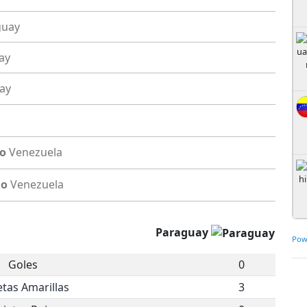
guay
ay
ay
ro
Venezuela
do
Venezuela
Paraguay
Pow
Goles
0
etas Amarillas
3