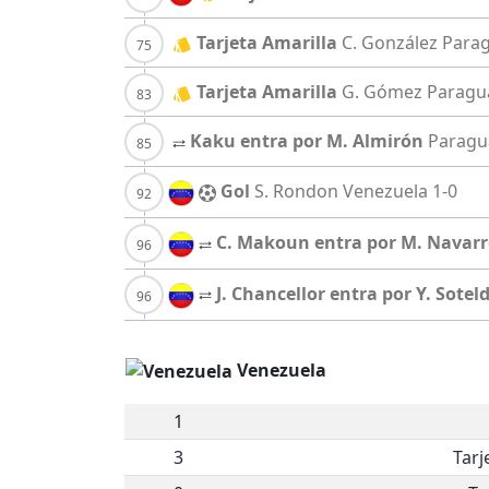
Tarjeta Amarilla
C. González
Para
Tarjeta Amarilla
G. Gómez
Paragu
Kaku entra por M. Almirón
Paragu
Gol
S. Rondon
Venezuela
1-0
C. Makoun entra por M. Navar
J. Chancellor entra por Y. Sotel
Venezuela
1
3
Tarj