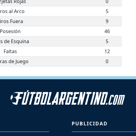
rjetas Rojas
0
iros al Arco
5
iros Fuera
9
Posesión
46
os de Esquina
5
Faltas
12
ras de Juego
0
PUBLICIDAD