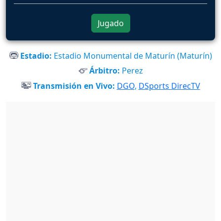
Jugado
Estadio:
Estadio Monumental de Maturín (Maturín)
Árbitro:
Perez
Transmisión en Vivo:
DGO
,
DSports DirecTV