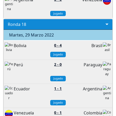
Jugado
Ronda 18
Martes, 29 Marzo 2022
Bolivia
0
-
4
Brasil
Jugado
Perú
2
-
0
Paraguay
Jugado
Ecuador
1
-
1
Argentina
Jugado
Venezuela
0
-
1
Colombia