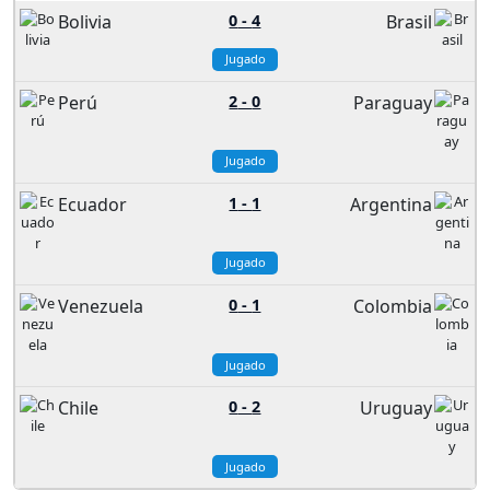
Bolivia
0
-
4
Brasil
Jugado
Perú
2
-
0
Paraguay
Jugado
Ecuador
1
-
1
Argentina
Jugado
Venezuela
0
-
1
Colombia
Jugado
Chile
0
-
2
Uruguay
Jugado