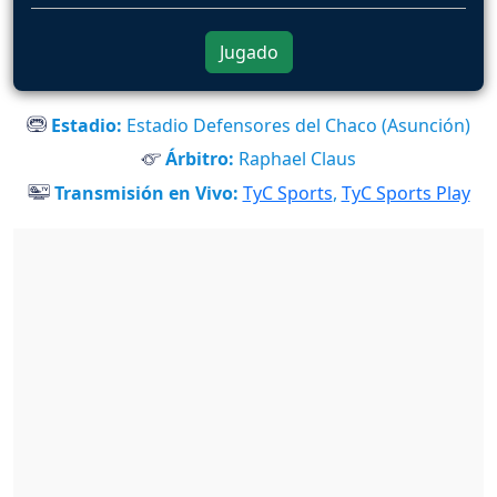
Jugado
Estadio:
Estadio Defensores del Chaco (Asunción)
Árbitro:
Raphael Claus
Transmisión en Vivo:
TyC Sports
,
TyC Sports Play