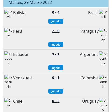
Martes, 29 Marzo 2022
Bolivia
0
-
4
Brasil
Jugado
Perú
2
-
0
Paraguay
Jugado
Ecuador
1
-
1
Argentina
Jugado
Venezuela
0
-
1
Colombia
Jugado
Chile
0
-
2
Uruguay