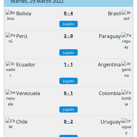
Martes, 29 Marzo 2022
Bolivia
0
-
4
Brasil
Jugado
Perú
2
-
0
Paraguay
Jugado
Ecuador
1
-
1
Argentina
Jugado
Venezuela
0
-
1
Colombia
Jugado
Chile
0
-
2
Uruguay