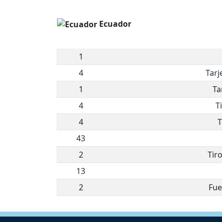
Ecuador
1
4
Tarj
1
Ta
4
T
4
T
43
2
Tir
13
2
Fue