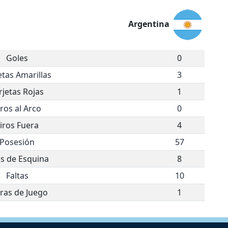
Argentina
Goles
0
etas Amarillas
3
rjetas Rojas
1
iros al Arco
0
iros Fuera
4
Posesión
57
os de Esquina
8
Faltas
10
ras de Juego
1