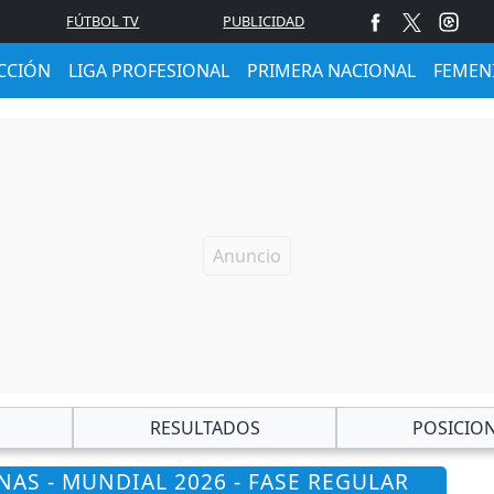
FÚTBOL TV
PUBLICIDAD
CCIÓN
LIGA PROFESIONAL
PRIMERA NACIONAL
FEMEN
RESULTADOS
POSICIO
AS - MUNDIAL 2026 - FASE REGULAR