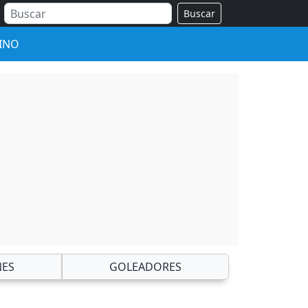
Buscar
INO
NES
GOLEADORES