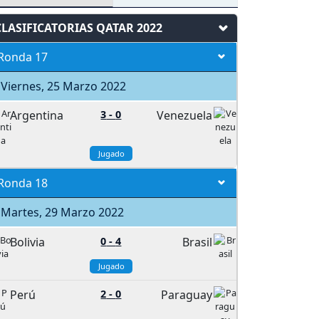
CLASIFICATORIAS QATAR 2022
Ronda 17
Viernes, 25 Marzo 2022
Argentina
3
-
0
Venezuela
Jugado
Ronda 18
Martes, 29 Marzo 2022
Bolivia
0
-
4
Brasil
Jugado
Perú
2
-
0
Paraguay