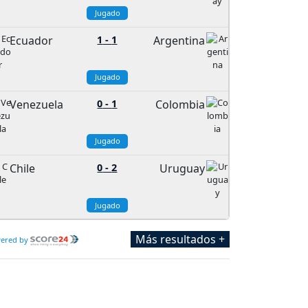
Jugado
Ecuador
1
-
1
Argentina
Jugado
Venezuela
0
-
1
Colombia
Jugado
Chile
0
-
2
Uruguay
Jugado
Más resultados +
ered by