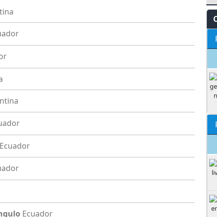
tina
uador
or
a
ntina
uador
Ecuador
uador
Angulo
Ecuador