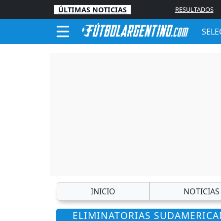
ÚLTIMAS NOTICIAS
RESULTADOS
SELE
INICIO
NOTICIAS
ELIMINATORIAS SUDAMERICAN