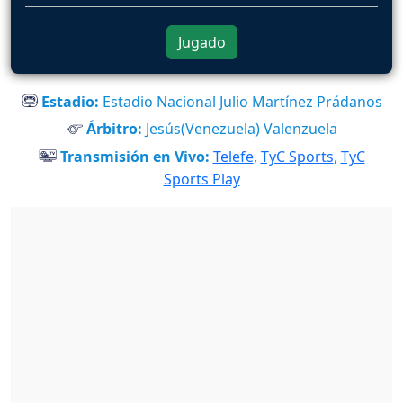
Jugado
Estadio:
Estadio Nacional Julio Martínez Prádanos
Árbitro:
Jesús(Venezuela) Valenzuela
Transmisión en Vivo:
Telefe
,
TyC Sports
,
TyC
Sports Play