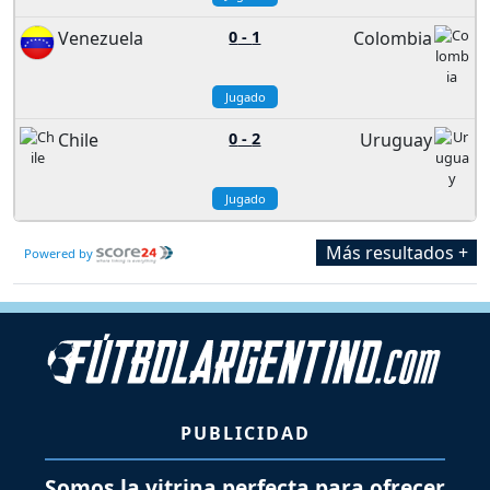
Venezuela
0
-
1
Colombia
Jugado
Chile
0
-
2
Uruguay
Jugado
Más resultados +
Powered by
PUBLICIDAD
Somos la vitrina perfecta para ofrecer