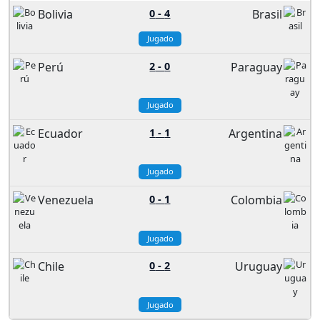
Bolivia
0
-
4
Brasil
Jugado
Perú
2
-
0
Paraguay
Jugado
Ecuador
1
-
1
Argentina
Jugado
Venezuela
0
-
1
Colombia
Jugado
Chile
0
-
2
Uruguay
Jugado