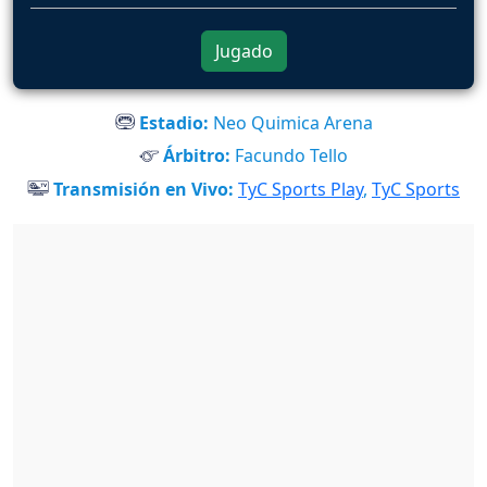
Jugado
Estadio:
Neo Quimica Arena
Árbitro:
Facundo Tello
Transmisión en Vivo:
TyC Sports Play
,
TyC Sports