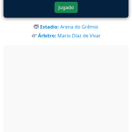
Jugado
Estadio:
Arena do Grêmio
Árbitro:
Mario Díaz de Vivar