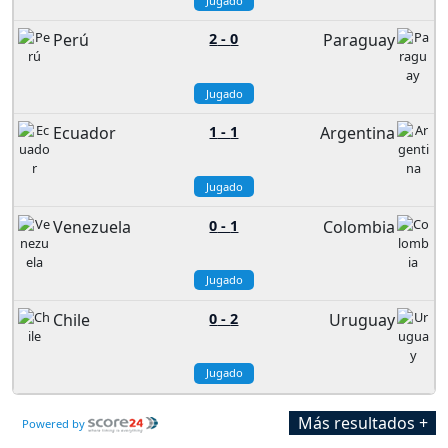
Jugado
Perú
2
-
0
Paraguay
Jugado
Ecuador
1
-
1
Argentina
Jugado
Venezuela
0
-
1
Colombia
Jugado
Chile
0
-
2
Uruguay
Jugado
Más resultados +
Powered by