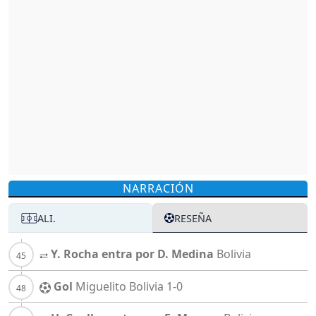
NARRACIÓN
ALI.
RESEÑA
Y. Rocha entra por D. Medina
Bolivia
Gol
Miguelito
Bolivia
1-0