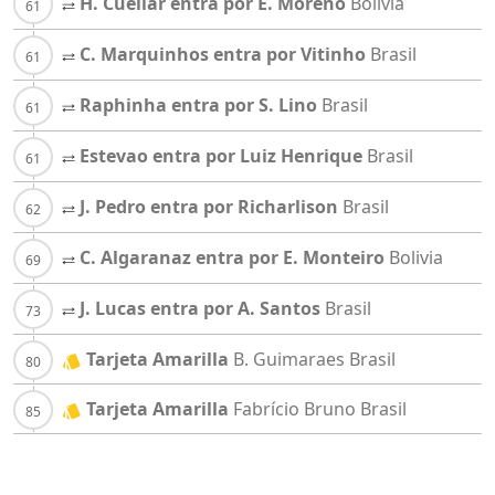
H. Cuellar entra por E. Moreno
Bolivia
C. Marquinhos entra por Vitinho
Brasil
Raphinha entra por S. Lino
Brasil
Estevao entra por Luiz Henrique
Brasil
J. Pedro entra por Richarlison
Brasil
C. Algaranaz entra por E. Monteiro
Bolivia
J. Lucas entra por A. Santos
Brasil
Tarjeta Amarilla
B. Guimaraes
Brasil
Tarjeta Amarilla
Fabrício Bruno
Brasil