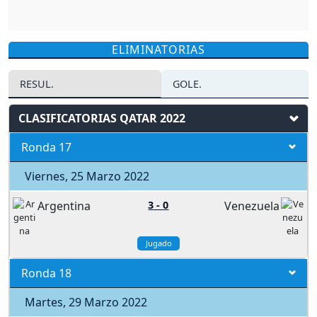
ELIMINATORIAS
RESUL.
GOLE.
CLASIFICATORIAS QATAR 2022
Ronda 17
Viernes, 25 Marzo 2022
Argentina
3
-
0
Venezuela
Jugado
Ronda 18
Martes, 29 Marzo 2022