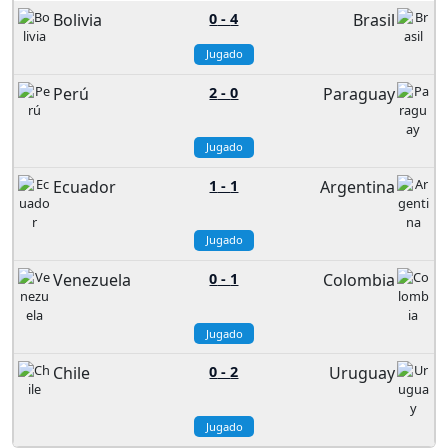
Bolivia
0
-
4
Brasil
Jugado
Perú
2
-
0
Paraguay
Jugado
Ecuador
1
-
1
Argentina
Jugado
Venezuela
0
-
1
Colombia
Jugado
Chile
0
-
2
Uruguay
Jugado