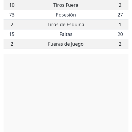
10
Tiros Fuera
2
73
Posesión
27
2
Tiros de Esquina
1
15
Faltas
20
2
Fueras de Juego
2