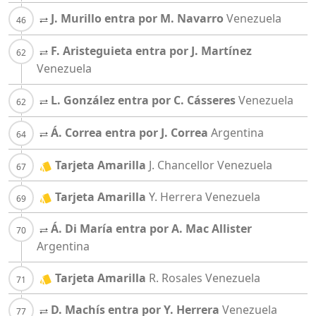
J. Murillo entra por M. Navarro
Venezuela
F. Aristeguieta entra por J. Martínez
Venezuela
L. González entra por C. Cásseres
Venezuela
Á. Correa entra por J. Correa
Argentina
Tarjeta Amarilla
J. Chancellor
Venezuela
Tarjeta Amarilla
Y. Herrera
Venezuela
Á. Di María entra por A. Mac Allister
Argentina
Tarjeta Amarilla
R. Rosales
Venezuela
D. Machís entra por Y. Herrera
Venezuela