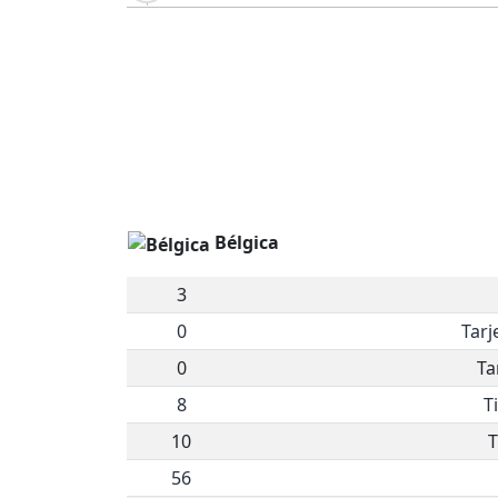
Bélgica
3
0
Tarj
0
Ta
8
T
10
T
56