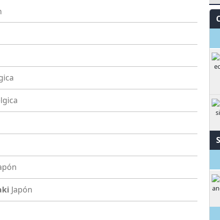
n
S
gica
lgica
M
apón
aki
Japón
M