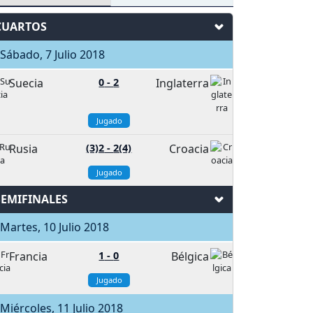
CUARTOS
ábado, 7 Julio 2018
Suecia
0
-
2
Inglaterra
Jugado
Rusia
(3)2
-
2(4)
Croacia
Jugado
SEMIFINALES
artes, 10 Julio 2018
Francia
1
-
0
Bélgica
Jugado
iércoles, 11 Julio 2018