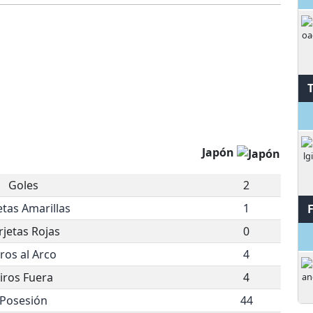
S
Japón
Goles
2
etas Amarillas
1
rjetas Rojas
0
iros al Arco
4
iros Fuera
4
Posesión
44