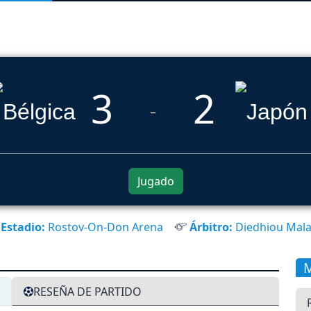
3
2
_
Jugado
Estadio:
Rostov-On-Don Arena
Árbitro:
Diedhiou Mal
RESEÑA DE PARTIDO