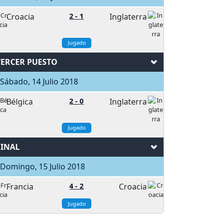
Croacia
2
-
1
Inglaterra
Jugado
TERCER PUESTO
ábado, 14 Julio 2018
Bélgica
2
-
0
Inglaterra
Jugado
FINAL
Domingo, 15 Julio 2018
Francia
4
-
2
Croacia
Jugado