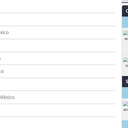
S
xico
o
co
l
M
México
M