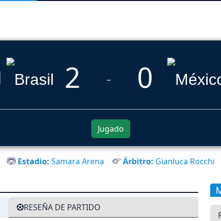
2
0
l
_
Jugado
Estadio:
Samara Arena
Árbitro:
Gianluca Rocchi
RESEÑA DE PARTIDO