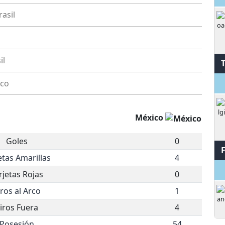
rasil
il
S
co
México
Goles
0
etas Amarillas
4
rjetas Rojas
0
iros al Arco
1
iros Fuera
4
Posesión
54