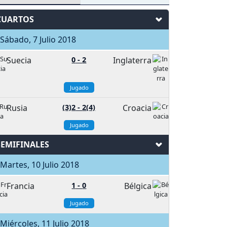
CUARTOS
ábado, 7 Julio 2018
Suecia
0
-
2
Inglaterra
Jugado
Rusia
(3)2
-
2(4)
Croacia
Jugado
SEMIFINALES
artes, 10 Julio 2018
Francia
1
-
0
Bélgica
Jugado
iércoles, 11 Julio 2018